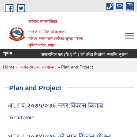
Skip to main content
बर्दघाट नगरपालिका
नगर कार्यपालिकाको कार्यालय
बर्दघाट, नवलपरासी (बर्दघाट-सुस्ता पश्चिम)
लुम्बिनी प्रदेश, नेपाल
सूचना
रासायनिक मल (डि.ए.पी.) को कोटा निर्धारण सम्बन्धि सूचना
You are here
Home
»
कार्यक्रम तथा परियोजना
» Plan and Project
Plan and Project
अा व २०७५/०७६ नगर विकास किताब
Read more
about अा व २०७५/०७६ नगर विकास किताब
अा व २०७४/०७५ काे नगर विकास याेजना